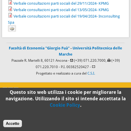
Verbale consultazioni parti sociali del 29/11/2024- KPMG
Verbale consultazioni parti sociali del 13/05/2024- KPMG
Verbale consultazioni parti sociali del 19/04/2024- Inconsulting
Spa
Facoltà di Economia "Giorgio Fuà"
-
Università Politecnica delle
Marche
Piazzale R. Martelli 8, 60121 Ancona -
(+39) 071.220.7000,
(+39)
071.220.7010
- P.I. 00382520427 -
Progettato e realizzato a cura del
C.S.I.
100%
Questo sito web utilizza i cookie per migliorare la
navigazione. Utilizzando il sito si intende accettata la
Standard
Cookie Policy
.
Accetto