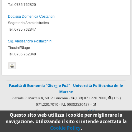
Tel. 0735 762820
Dott.ssa D
omenica Costantini
Segreteria Amministrativa
Tel. 0735 762847
Sig.
Alessandro Postacchini
Tirocini/Stage
Tel. 0735 762848
Facoltà di Economia "Giorgio Fuà"
-
Università Politecnica delle
Marche
Piazzale R. Martelli 8, 60121 Ancona -
(+39) 071.220.7000,
(+39)
071.220.7010
- P.I. 00382520427 -
Progettato e realizzato a cura del
C.S.I.
Questo sito web utilizza i cookie per migliorare la
navigazione. Utilizzando il sito si intende accettata la
Cookie Policy
.
100%