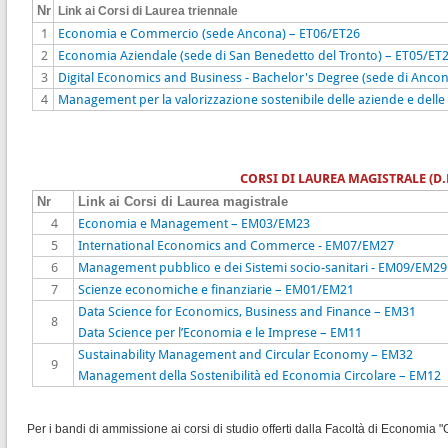
Nr
Link ai Corsi di Laurea triennale
1
Economia e Commercio (sede Ancona) – ET06/ET26
2
Economia Aziendale (sede di San Benedetto del Tronto) – ET05/ET
3
Digital Economics and Business - Bachelor's Degree (sede di Ancon
4
Management per la valorizzazione sostenibile delle aziende e delle 
CORSI DI LAUREA MAGISTRALE (D.
Nr
Link ai Corsi di Laurea magistrale
4
Economia e Management – EM03/EM23
5
International Economics and Commerce - EM07/EM27
6
Management pubblico e dei Sistemi socio-sanitari - EM09/EM29
7
Scienze economiche e finanziarie – EM01/EM21
Data Science for Economics, Business and Finance – EM31
8
Data Science per l’Economia e le Imprese – EM11
Sustainability Management and Circular Economy – EM32
9
Management della Sostenibilità ed Economia Circolare – EM12
Per i bandi di ammissione ai corsi di studio offerti dalla Facoltà di Economia 