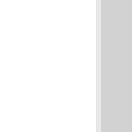
-----------