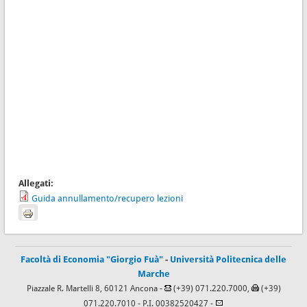
Allegati:
Guida annullamento/recupero lezioni
Facoltà di Economia "Giorgio Fuà"
-
Università Politecnica delle
Marche
Piazzale R. Martelli 8, 60121 Ancona -
(+39) 071.220.7000,
(+39)
071.220.7010
- P.I. 00382520427 -