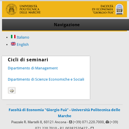
Navigazione
Italiano
English
Cicli di seminari
Dipartimento di Management
Dipartimento di Scienze Economiche e Sociali
Facoltà di Economia "Giorgio Fuà"
-
Università Politecnica delle
Marche
Piazzale R. Martelli 8, 60121 Ancona -
(+39) 071.220.7000,
(+39)
071.220.7010
- P.I. 00382520427 -