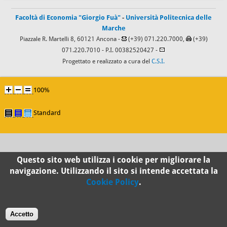
Facoltà di Economia "Giorgio Fuà"
-
Università Politecnica delle
Marche
Piazzale R. Martelli 8, 60121 Ancona -
(+39) 071.220.7000,
(+39)
071.220.7010
- P.I. 00382520427 -
Progettato e realizzato a cura del
C.S.I.
100%
Standard
Questo sito web utilizza i cookie per migliorare la
navigazione. Utilizzando il sito si intende accettata la
Cookie Policy
.
Accetto