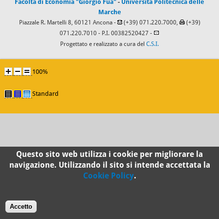
Facoltà di Economia "Giorgio Fuà"
-
Università Politecnica delle
Marche
Piazzale R. Martelli 8, 60121 Ancona -
(+39) 071.220.7000,
(+39)
071.220.7010
- P.I. 00382520427 -
Progettato e realizzato a cura del
C.S.I.
100%
Standard
Questo sito web utilizza i cookie per migliorare la
navigazione. Utilizzando il sito si intende accettata la
Cookie Policy
.
Accetto