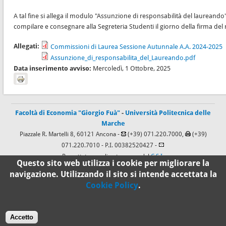
A tal fine si allega il modulo "Assunzione di responsabilità del laurean
compilare e consegnare alla Segreteria Studenti il giorno della firma del r
Allegati:
Commissioni di Laurea Sessione Autunnale A.A. 2024-2025
Assunzione_di_responsabilita_del_Laureando.pdf
Data inserimento avviso:
Mercoledì, 1 Ottobre, 2025
Facoltà di Economia "Giorgio Fuà"
-
Università Politecnica delle
Marche
Piazzale R. Martelli 8, 60121 Ancona -
(+39) 071.220.7000,
(+39)
071.220.7010
- P.I. 00382520427 -
Progettato e realizzato a cura del
C.S.I.
Questo sito web utilizza i cookie per migliorare la
navigazione. Utilizzando il sito si intende accettata la
Cookie Policy
.
100%
Standard
Accetto