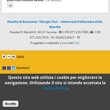
Data inserimento avviso:
15/10/2025
Facoltà di Economia "Giorgio Fuà"
-
Università Politecnica delle
Marche
Piazzale R. Martelli 8, 60121 Ancona -
(+39) 071.220.7000,
(+39)
071.220.7010
- P.I. 00382520427 -
Progettato e realizzato a cura del
C.S.I.
100%
Standard
Questo sito web utilizza i cookie per migliorare la
navigazione. Utilizzando il sito si intende accettata la
Cookie Policy
.
Accetto