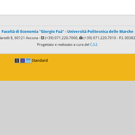
Facoltà di Economia "Giorgio Fuà"
-
Università Politecnica delle Marche
Martelli 8, 60121 Ancona -
(+39) 071.220.7000,
(+39) 071.220.7010
- P.I. 003
Progettato e realizzato a cura del
C.S.I.
Standard