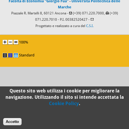
Facoltà di Economia "Giorgio Fuà"
-
Università Politecnica delle
Marche
Piazzale R. Martelli 8, 60121 Ancona -
(+39) 071.220.7000,
(+39)
071.220.7010
- P.I. 00382520427 -
Progettato e realizzato a cura del
C.S.I.
100%
Standard
Questo sito web utilizza i cookie per migliorare la
navigazione. Utilizzando il sito si intende accettata la
Cookie Policy
.
Accetto