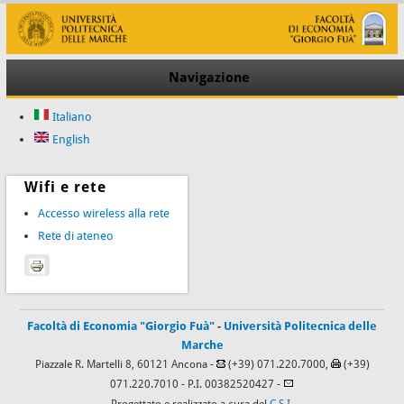
Navigazione
Italiano
English
Wifi e rete
Accesso wireless alla rete
Rete di ateneo
Facoltà di Economia "Giorgio Fuà"
-
Università Politecnica delle
Marche
Piazzale R. Martelli 8, 60121 Ancona -
(+39) 071.220.7000,
(+39)
071.220.7010
- P.I. 00382520427 -