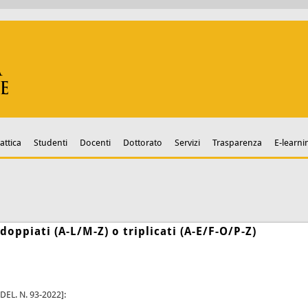
attica
Studenti
Docenti
Dottorato
Servizi
Trasparenza
E-learni
doppiati (A-L/M-Z) o triplicati (A-E/F-O/P-Z)
DEL. N. 93-2022]: