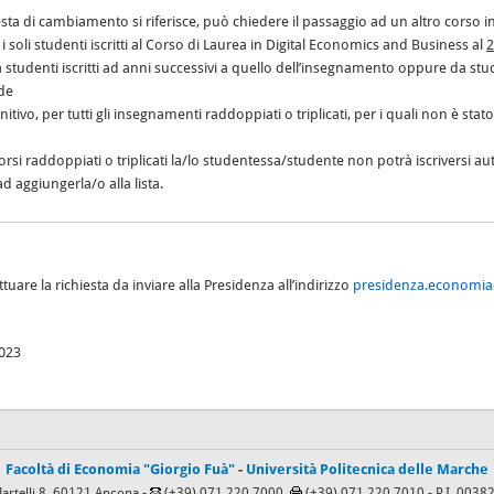
iesta di cambiamento si riferisce, può chiedere il passaggio ad un altro corso in p
i soli studenti iscritti al Corso di Laurea in Digital Economics and Business al
2
da studenti iscritti ad anni successivi a quello dell’insegnamento oppure da st
ide
itivo, per tutti gli insegnamenti raddoppiati o triplicati, per i quali non è stat
 corsi raddoppiati o triplicati la/lo studentessa/studente non potrà iscriversi
d aggiungerla/o alla lista.
tuare la richiesta da inviare alla Presidenza all’indirizzo
presidenza.economia
2023
Facoltà di Economia "Giorgio Fuà"
-
Università Politecnica delle Marche
Martelli 8, 60121 Ancona -
(+39) 071.220.7000,
(+39) 071.220.7010
- P.I. 003