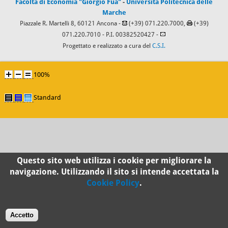
Facoltà di Economia "Giorgio Fuà"
-
Università Politecnica delle
Marche
Piazzale R. Martelli 8, 60121 Ancona -
(+39) 071.220.7000,
(+39)
071.220.7010
- P.I. 00382520427 -
Progettato e realizzato a cura del
C.S.I.
100%
Standard
Questo sito web utilizza i cookie per migliorare la
navigazione. Utilizzando il sito si intende accettata la
Cookie Policy
.
Accetto