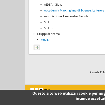
AIDEA - Giovani
Accademia Marchigiana di Scienze, Lettere e 
Associazione Alessandro Bartola
S.I.E.
S.I.E.C.
Gruppi di ricerca
Mo.Fi.R.
Piazzale R. 
100%
Questo sito web utilizza i cookie per migl
intende accetta