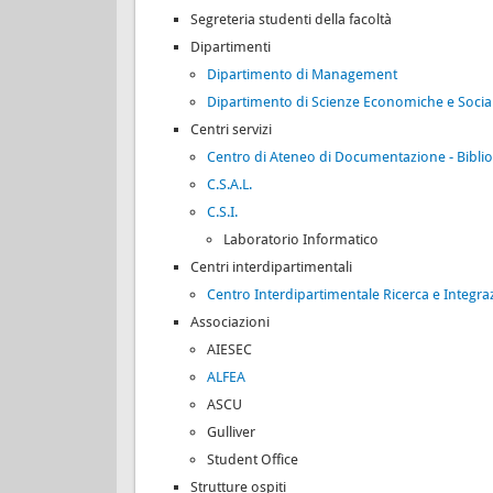
Segreteria studenti della facoltà
Dipartimenti
Dipartimento di Management
Dipartimento di Scienze Economiche e Social
Centri servizi
Centro di Ateneo di Documentazione - Bibliot
C.S.A.L.
C.S.I.
Laboratorio Informatico
Centri interdipartimentali
Centro Interdipartimentale Ricerca e Integra
Associazioni
AIESEC
ALFEA
ASCU
Gulliver
Student Office
Strutture ospiti