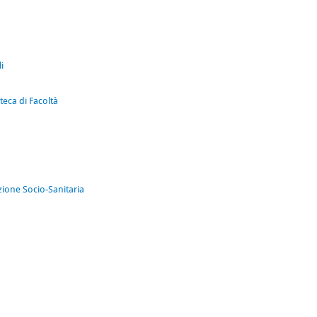
i
eca di Facoltà
zione Socio-Sanitaria