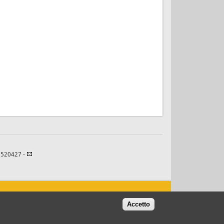
82520427 -
Accetto