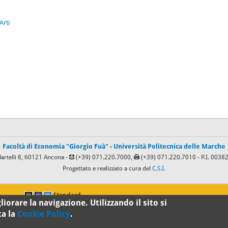
Arti
Facoltà di Economia "Giorgio Fuà"
-
Università Politecnica delle Marche
Martelli 8, 60121 Ancona -
(+39) 071.220.7000,
(+39) 071.220.7010
- P.I. 003
Progettato e realizzato a cura del
C.S.I.
Standard
iorare la navigazione. Utilizzando il sito si
ta la
Cookie Policy
.