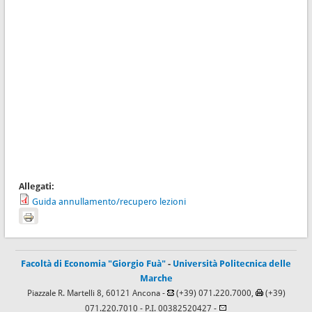
Allegati:
Guida annullamento/recupero lezioni
Facoltà di Economia "Giorgio Fuà"
-
Università Politecnica delle
Marche
Piazzale R. Martelli 8, 60121 Ancona -
(+39) 071.220.7000,
(+39)
071.220.7010
- P.I. 00382520427 -